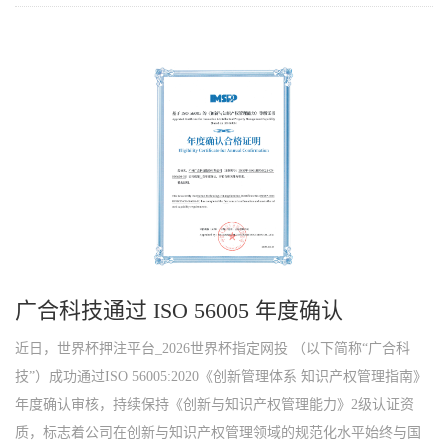
广合科技通过 ISO 56005 年度确认
近日，世界杯押注平台_2026世界杯指定网投 （以下简称“广合科
技”）成功通过ISO 56005:2020《创新管理体系 知识产权管理指南》
年度确认审核，持续保持《创新与知识产权管理能力》2级认证资
质，标志着公司在创新与知识产权管理领域的规范化水平始终与国