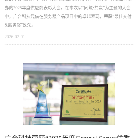
办的2025年度供应商表彰大会。在本次以“同筑•共赢”为主题的大会
中，广合科技凭借在服务器产品项目中的卓越表现，荣获“最佳交付
&服务奖”殊荣。
2026-02-01