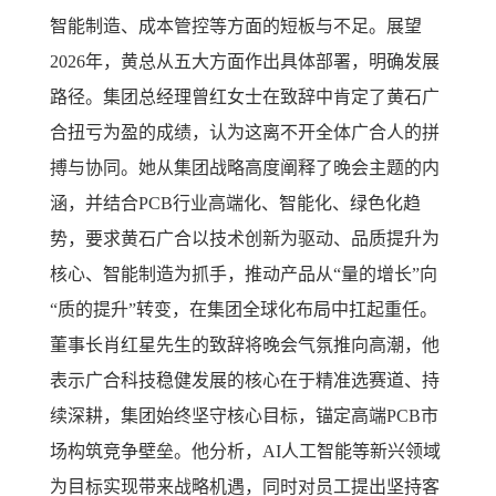
智能制造、成本管控等方面的短板与不足。展望
2026年，黄总从五大方面作出具体部署，明确发展
路径。集团总经理曾红女士在致辞中肯定了黄石广
合扭亏为盈的成绩，认为这离不开全体广合人的拼
搏与协同。她从集团战略高度阐释了晚会主题的内
涵，并结合PCB行业高端化、智能化、绿色化趋
势，要求黄石广合以技术创新为驱动、品质提升为
核心、智能制造为抓手，推动产品从“量的增长”向
“质的提升”转变，在集团全球化布局中扛起重任。
董事长肖红星先生的致辞将晚会气氛推向高潮，他
表示广合科技稳健发展的核心在于精准选赛道、持
续深耕，集团始终坚守核心目标，锚定高端PCB市
场构筑竞争壁垒。他分析，AI人工智能等新兴领域
为目标实现带来战略机遇，同时对员工提出坚持客