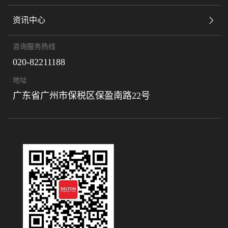
资讯中心
咨询服务热线
020-82211188
地址
广东省广州市保税区保盈南路22号