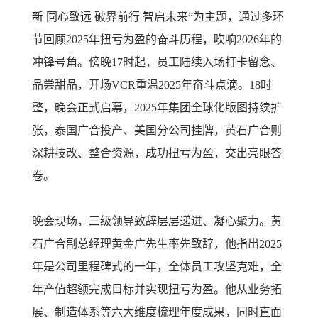
新 同心致远 破界前行 智启未来”为主题，通过多环
节回顾2025年扭亏为盈的奋斗历程，吹响2026年的
冲锋号角。傍晚17时起，员工陆续入场打卡留念、
品尝甜品，开场VCR重温2025年奋斗点滴。18时
整，晚会正式启幕，2025年集团全球化版图持续扩
张，泰国广合投产、美国分公司挂牌，黄石广合则
深耕技改、整合资源，成功扭亏为盈，交出亮眼答
卷。
晚会现场，三级领导致辞层层递进、凝心聚力。黄
石广合副总经理黄金广先生率先致辞，他指出2025
年是公司里程碑式的一年，全体员工攻坚克难，全
年产值超额完成目标并实现扭亏为盈。他从业务拓
展、制造体系等六大维度梳理年度成果，同时直面