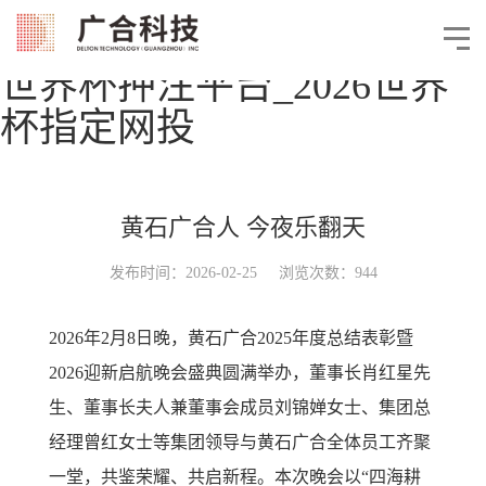
世界杯押注平台_2026世界
杯指定网投
黄石广合人 今夜乐翻天
发布时间：2026-02-25 浏览次数：944
2026年2月8日晚，黄石广合2025年度总结表彰暨
2026迎新启航晚会盛典圆满举办，董事长肖红星先
生、董事长夫人兼董事会成员刘锦婵女士、集团总
经理曾红女士等集团领导与黄石广合全体员工齐聚
一堂，共鉴荣耀、共启新程。本次晚会以“四海耕